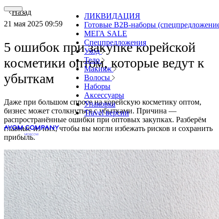
Назад
ЛИКВИДАЦИЯ
21 мая 2025 09:59
Готовые В2В-наборы (спецпредложени
МЕГА SALE
Спецпредложения
5 ошибок при закупке корейской
Уход
косметики оптом, которые ведут к
Тело
Макияж
убыткам
Волосы
Наборы
Аксессуары
Даже при большом спросе на корейскую косметику оптом,
Упаковка
бизнес может столкнуться с убытками. Причина —
Travel версии
распространённые ошибки при оптовых закупках. Разберём
главные из них, чтобы вы могли избежать рисков и сохранить
прибыль.