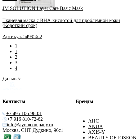
JM SOLUTION Layer Care Basic Mask
Тканевая маска с BHA-кислотой для проблемной кожи
(Короткий срок)
Артикул: 549956-2
1
1
2
3
4
Дальше
Контакты
Бренды
+7 495 106-96-01
+7 916 810-72-62
AHC
info@ayomcompany.ru
ANUA
Москва, СНТ Дудкино, 96с1
AXIS-Y
BEAUTY OF JOSEON