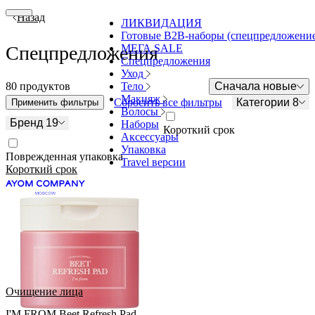
Назад
ЛИКВИДАЦИЯ
Готовые В2В-наборы (спецпредложени
МЕГА SALE
Спецпредложения
Спецпредложения
Уход
Тело
80 продуктов
Сначала новые
Макияж
Сбросить все фильтры
Категории 8
Применить фильтры
Волосы
Бренд 19
Наборы
Короткий срок
Аксессуары
Упаковка
Поврежденная упаковка
Travel версии
Короткий срок
Очищение лица
I'M FROM Beet Refresh Pad