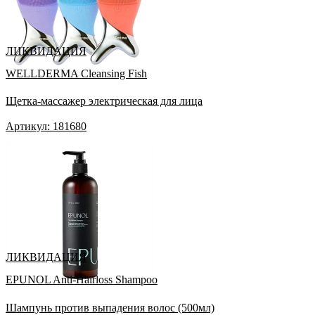
ЛИКВИДАЦИЯ
WELLDERMA Cleansing Fish
Щетка-массажер электрическая для лица
Артикул: 181680
ЛИКВИДАЦИЯ
EPUNOL Anti-Hairloss Shampoo
Шампунь против выпадения волос (500мл)