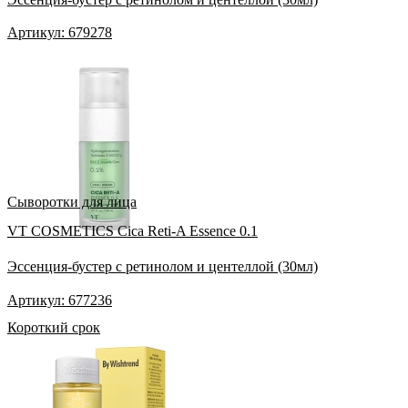
Артикул: 679278
Сыворотки для лица
VT COSMETICS Cica Reti-A Essence 0.1
Эссенция-бустер с ретинолом и центеллой (30мл)
Артикул: 677236
Короткий срок