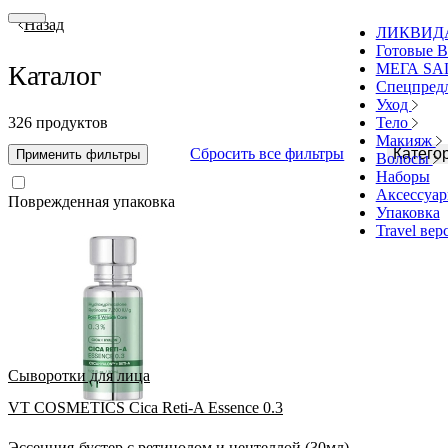
Назад
ЛИКВИД
Готовые В
МЕГА SA
Каталог
Спецпред
Уход
Тело
326 продуктов
Макияж
Сбросить все фильтры
Катего
Применить фильтры
Волосы
Наборы
Аксессуа
Поврежденная упаковка
Упаковка
Travel вер
Сыворотки для лица
VT COSMETICS Cica Reti-A Essence 0.3
Эссенция-бустер с ретинолом и центеллой (30мл)