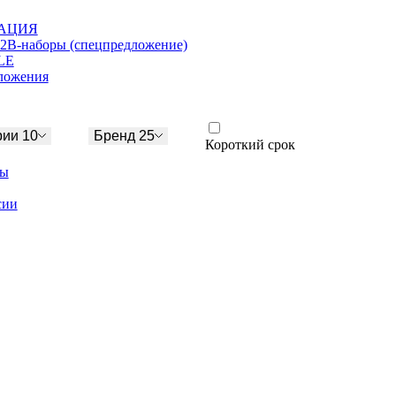
АЦИЯ
2В-наборы (спецпредложение)
LE
ложения
рии 10
Бренд 25
Короткий срок
ры
сии