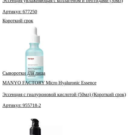
Эссенция увлажняющая с коллагеном и пептидами (30мл)
Артикул: 677250
Короткий срок
Сыворотки для лица
MANYO FACTORY Micro Hyaluronic Essence
Эссенция с гиалуроновой кислотой (50мл) (Короткий срок)
Артикул: 955718-2