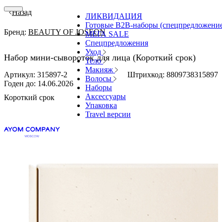
Назад
ЛИКВИДАЦИЯ
Готовые В2В-наборы (спецпредложени
Бренд:
BEAUTY OF JOSEON
МЕГА SALE
Спецпредложения
Уход
Набор мини-сывороток для лица (Короткий срок)
Тело
Макияж
Артикул: 315897-2
Штрихкод: 8809738315897
Волосы
Годен до:
14.06.2026
Наборы
Аксессуары
Короткий срок
Упаковка
Travel версии