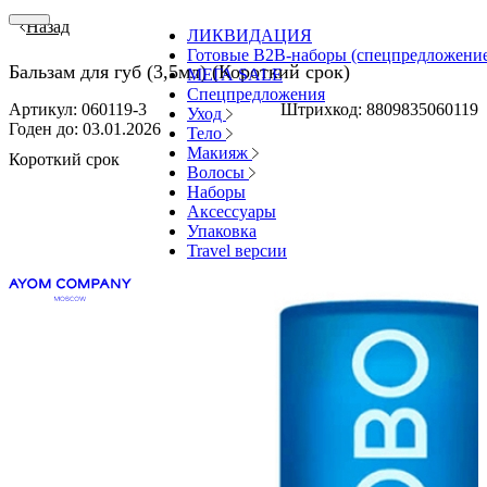
Назад
ЛИКВИДАЦИЯ
Готовые В2В-наборы (спецпредложени
Бальзам для губ (3,5мл) (Короткий срок)
МЕГА SALE
Спецпредложения
Артикул: 060119-3
Штрихкод: 8809835060119
Уход
Годен до:
03.01.2026
Тело
Макияж
Короткий срок
Волосы
Наборы
Аксессуары
Упаковка
Travel версии