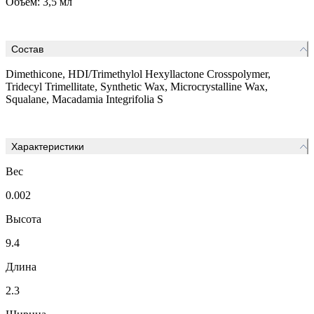
Объём: 3,5 мл
Состав
Dimethicone, HDI/Trimethylol Hexyllactone Crosspolymer,
Tridecyl Trimellitate, Synthetic Wax, Microcrystalline Wax,
Squalane, Macadamia Integrifolia S
Характеристики
Вес
0.002
Высота
9.4
Длина
2.3