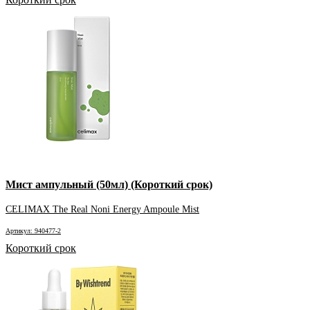
Мист ампульный (50мл) (Короткий срок)
CELIMAX The Real Noni Energy Ampoule Mist
Артикул: 940477-2
Короткий срок