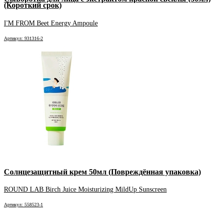
(Короткий срок)
I'M FROM Beet Energy Ampoule
Артикул: 931316-2
Солнцезащитный крем 50мл (Повреждённая упаковка)
ROUND LAB Birch Juice Moisturizing MildUp Sunscreen
Артикул: 558523-1