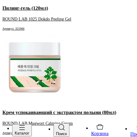
Пилинг-гель (120мл)
ROUND LAB 1025 Dokdo Peeling Gel
Артикул: 321966
Крем успокаивающий с экстрактом полыни (80мл)
ROUND LAB Mugwort Calming Cream
Каталог
Корзина
Артикул: 605721
Поиск
Пр