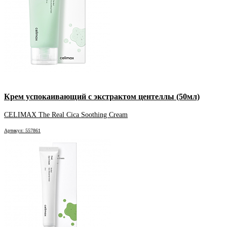
Крем успокаивающий с экстрактом центеллы (50мл)
CELIMAX The Real Cica Soothing Cream
Артикул: 557861