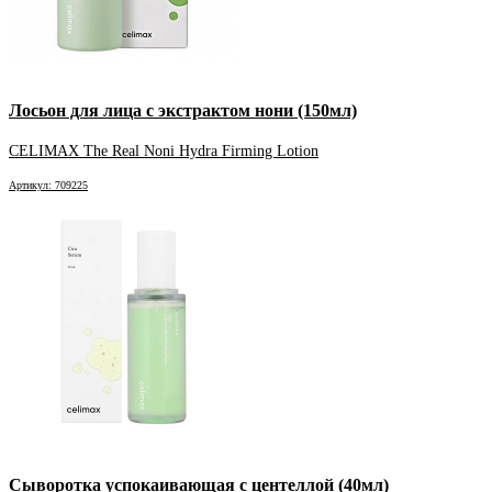
Лосьон для лица с экстрактом нони (150мл)
CELIMAX The Real Noni Hydra Firming Lotion
Артикул: 709225
Сыворотка успокаивающая с центеллой (40мл)