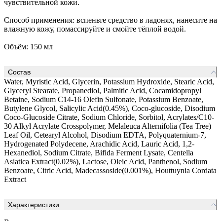
чувствительной кожи.
Способ применения: вспеньте средство в ладонях, нанесите на
влажную кожу, помассируйте и смойте тёплой водой.
Объём: 150 мл
Состав
Water, Myristic Acid, Glycerin, Potassium Hydroxide, Stearic Acid,
Glyceryl Stearate, Propanediol, Palmitic Acid, Cocamidopropyl
Betaine, Sodium C14-16 Olefin Sulfonate, Potassium Benzoate,
Butylene Glycol, Salicylic Acid(0.45%), Coco-glucoside, Disodium
Coco-Glucoside Citrate, Sodium Chloride, Sorbitol, Acrylates/C10-
30 Alkyl Acrylate Crosspolymer, Melaleuca Alternifolia (Tea Tree)
Leaf Oil, Cetearyl Alcohol, Disodium EDTA, Polyquaternium-7,
Hydrogenated Polydecene, Arachidic Acid, Lauric Acid, 1,2-
Hexanediol, Sodium Citrate, Bifida Ferment Lysate, Centella
Asiatica Extract(0.02%), Lactose, Oleic Acid, Panthenol, Sodium
Benzoate, Citric Acid, Madecassoside(0.001%), Houttuynia Cordata
Extract
Характеристики