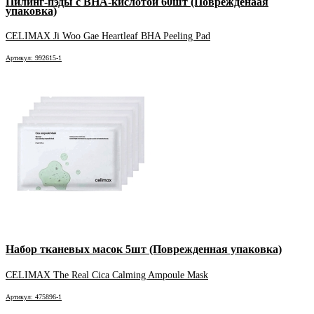
Пилинг-пэды с BHA-кислотой 60шт (Поврежденаая
упаковка)
CELIMAX Ji Woo Gae Heartleaf BHA Peeling Pad
Артикул: 992615-1
Набор тканевых масок 5шт (Поврежденная упаковка)
CELIMAX The Real Cica Calming Ampoule Mask
Артикул: 475896-1