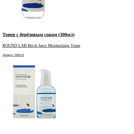
Тонер с берёзовым соком (300мл)
ROUND LAB Birch Juice Moisturizing Toner
Артикул: 600214