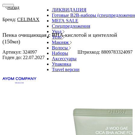
Назад
ЛИКВИДАЦИЯ
Готовые В2В-наборы (спецпредложени
Бренд:
CELIMAX
МЕГА SALE
Спецпредложения
Уход
Пенка очищающая с BHA-кислотой и центеллой
Тело
(150мл)
Макияж
Волосы
Артикул: 324097
Штрихкод: 8809783324097
Наборы
Годен до:
22.07.2027
Аксессуары
Упаковка
Travel версии