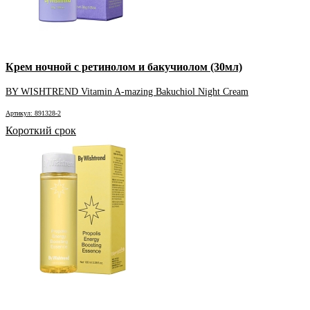
Крем ночной с ретинолом и бакучиолом (30мл)
BY WISHTREND Vitamin A-mazing Bakuchiol Night Cream
Артикул: 891328-2
Короткий срок