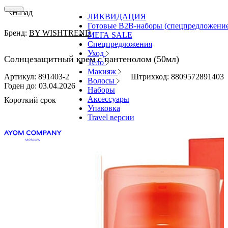
Назад
ЛИКВИДАЦИЯ
Готовые В2В-наборы (спецпредложени
Бренд:
BY WISHTREND
МЕГА SALE
Спецпредложения
Уход
Солнцезащитный крем с пантенолом (50мл)
Тело
Макияж
Артикул: 891403-2
Штрихкод: 8809572891403
Волосы
Годен до:
03.04.2026
Наборы
Аксессуары
Короткий срок
Упаковка
Travel версии