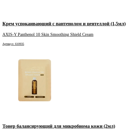
Крем успокаивающий с пантенолом и центеллой (1,5мл)
AXIS-Y Panthenol 10 Skin Smoothing Shield Cream
Артикул: 610935
Тонер балансирующий для микробиома кожи (2мл)