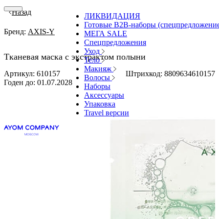
Назад
ЛИКВИДАЦИЯ
Готовые В2В-наборы (спецпредложени
Бренд:
AXIS-Y
МЕГА SALE
Спецпредложения
Уход
Тканевая маска с экстрактом полыни
Тело
Макияж
Артикул: 610157
Штрихкод: 8809634610157
Волосы
Годен до:
01.07.2028
Наборы
Аксессуары
Упаковка
Travel версии