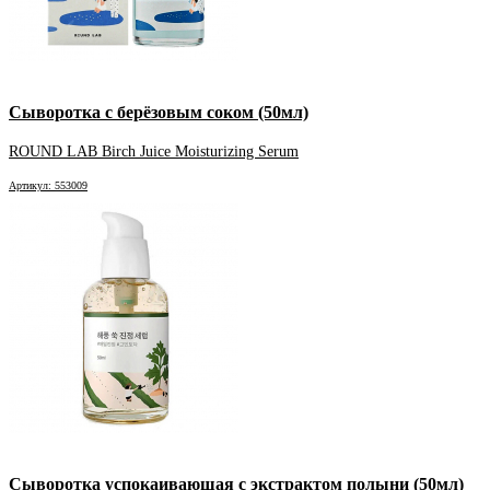
Сыворотка с берёзовым соком (50мл)
ROUND LAB Birch Juice Moisturizing Serum
Артикул: 553009
Сыворотка успокаивающая с экстрактом полыни (50мл)