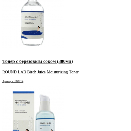
Тонер с берёзовым соком (300мл)
ROUND LAB Birch Juice Moisturizing Toner
Артикул: 600214