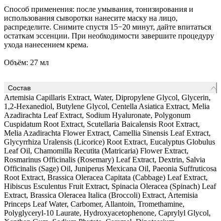
Способ применения: после умывания, тонизирования и
использования сыворотки нанесите маску на лицо,
распределите. Снимите спустя 15−20 минут, дайте впитаться
остаткам эссенции. При необходимости завершите процедуру
ухода нанесением крема.
Объём: 27 мл
Состав
Artemisia Capillaris Extract, Water, Dipropylene Glycol, Glycerin,
1,2-Hexanediol, Butylene Glycol, Centella Asiatica Extract, Melia
Azadirachta Leaf Extract, Sodium Hyaluronate, Polygonum
Cuspidatum Root Extract, Scutellaria Baicalensis Root Extract,
Melia Azadirachta Flower Extract, Camellia Sinensis Leaf Extract,
Glycyrrhiza Uralensis (Licorice) Root Extract, Eucalyptus Globulus
Leaf Oil, Chamomilla Recutita (Matricaria) Flower Extract,
Rosmarinus Officinalis (Rosemary) Leaf Extract, Dextrin, Salvia
Officinalis (Sage) Oil, Juniperus Mexicana Oil, Paeonia Suffruticosa
Root Extract, Brassica Oleracea Capitata (Cabbage) Leaf Extract,
Hibiscus Esculentus Fruit Extract, Spinacia Oleracea (Spinach) Leaf
Extract, Brassica Oleracea Italica (Broccoli) Extract, Artemisia
Princeps Leaf Water, Carbomer, Allantoin, Tromethamine,
Polyglyceryl-10 Laurate, Hydroxyacetophenone, Caprylyl Glycol,