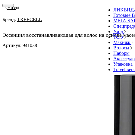
Назад
ЛИКВИД
Готовые В
Бренд:
TREECELL
МЕГА SA
Спецпред
Уход
Эссенция восстанавливающая для волос на основе масе
Тело
Макияж
Артикул: 941038
Волосы
Наборы
Аксессуа
Упаковка
Travel вер