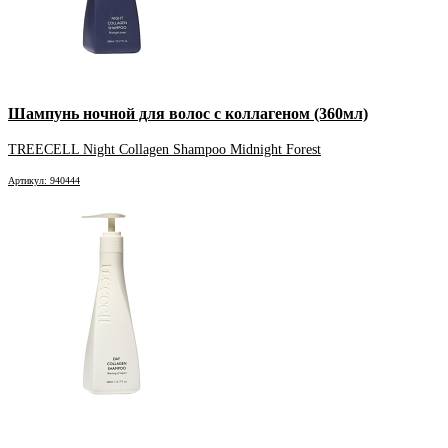
Шампунь ночной для волос с коллагеном (360мл)
TREECELL Night Collagen Shampoo Midnight Forest
Артикул: 940444