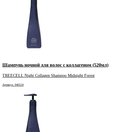
Шампунь ночной для волос с коллагеном (520мл)
TREECELL Night Collagen Shampoo Midnight Forest
Артикул: 940154