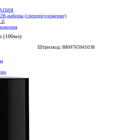
АЦИЯ
2В-наборы (спецпредложение)
LE
ложения
л (100мл)
Штрихкод: 8809765941038
ры
сии