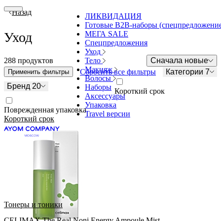
Назад
ЛИКВИДАЦИЯ
Готовые В2В-наборы (спецпредложени
МЕГА SALE
Уход
Спецпредложения
Уход
Тело
288 продуктов
Сначала новые
Макияж
Сбросить все фильтры
Категории 7
Применить фильтры
Волосы
Бренд 20
Наборы
Короткий срок
Аксессуары
Упаковка
Поврежденная упаковка
Travel версии
Короткий срок
Тонеры и тоники
CELIMAX The Real Noni Energy Ampoule Mist