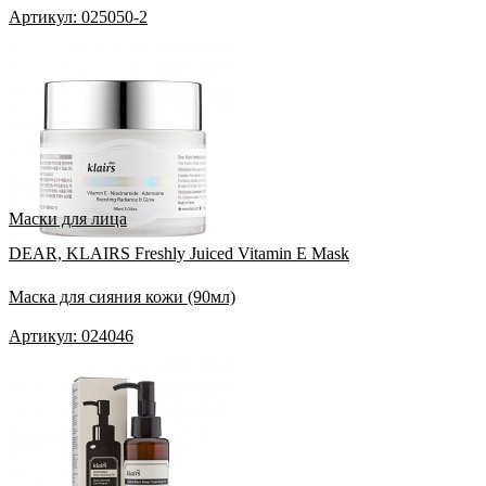
Артикул: 025050-2
Маски для лица
DEAR, KLAIRS Freshly Juiced Vitamin E Mask
Маска для сияния кожи (90мл)
Артикул: 024046