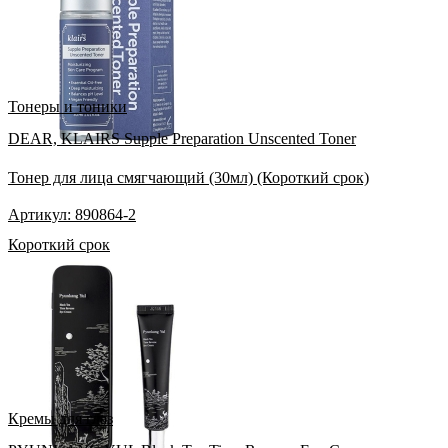
Тонеры и тоники
DEAR, KLAIRS Supple Preparation Unscented Toner
Тонер для лица смягчающий (30мл) (Короткий срок)
Артикул: 890864-2
Короткий срок
Кремы для глаз