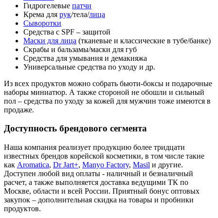
Гидрогелевые
патчи
Крема для
рук
/тела/
лица
Сыворотки
Средства с SPF – защитой
Маски для лица
(тканевые и классические в тубе/банке)
Скрабы и бальзамы/маски для губ
Средства для умывания и демакияжа
Универсальные средства по уходу и др.
Из всех продуктов можно собрать бьюти-боксы и подарочные
наборы миниатюр. А также стороной не обошли и сильный
пол – средства по уходу за кожей для мужчин тоже имеются в
продаже.
Доступность брендового сегмента
Наша компания реализует продукцию более тридцати
известных брендов корейской косметики, в том числе такие
как
Aromatica
,
Dr Jart+
,
Manyo Factory
,
Masil
и другие.
Доступен любой вид оплаты - наличный и безналичный
расчет, а также выполняется доставка ведущими ТК по
Москве, области и всей России. Приятный бонус оптовых
закупок – дополнительная скидка на товары и пробники
продуктов.