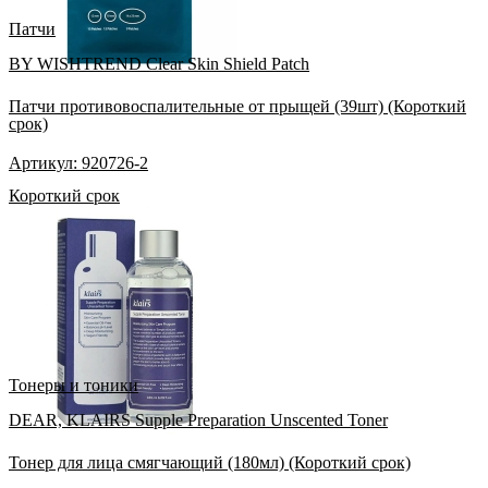
Патчи
BY WISHTREND Clear Skin Shield Patch
Патчи противовоспалительные от прыщей (39шт) (Короткий
срок)
Артикул: 920726-2
Короткий срок
Тонеры и тоники
DEAR, KLAIRS Supple Preparation Unscented Toner
Тонер для лица смягчающий (180мл) (Короткий срок)